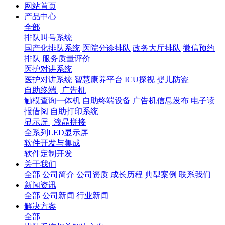
网站首页
产品中心
全部
排队叫号系统
国产化排队系统
医院分诊排队
政务大厅排队
微信预约
排队
服务质量评价
医护对讲系统
医护对讲系统
智慧康养平台
ICU探视
婴儿防盗
自助终端 | 广告机
触模查询一体机
自助终端设备
广告机信息发布
电子读
报借阅
自助打印系统
显示屏 | 液晶拼接
全系列LED显示屏
软件开发与集成
软件定制开发
关于我们
全部
公司简介
公司资质
成长历程
典型案例
联系我们
新闻资讯
全部
公司新闻
行业新闻
解决方案
全部