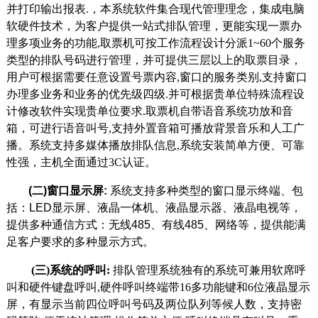
并打印输出报表.，
本系统软件集合现代管理理念，集成电脑
软硬件技术，为客户提供一站式排队管理，更能实现一票办
理多项业务的功能,
取票机可按工作流程设计分派1~60个服务
类型的排队号码进行管理，并可提供三层以上的取票目录，
用户可根据需要任意设置号票内容,窗口的服务类别,支持窗口
办理多业务和业务的优先级四级.并可根据贵单位特殊流程设
计修改软件实现贵单位要求.取票机自带语音系统功放和音
箱，可进行语音叫号,支持外置音箱可播放背景音乐和人工广
播。系统支持多媒体播放排队信息,系统安装简单方便、可靠
性强，主机全面通过3C认证。
(
二)窗口显示屏:
系统支持多种类型的窗口显示终端、包
括：LED显示屏、液晶一体机、液晶显示器、液晶电视等，
提供多种通信方式：无线485、有线485、网络等，提供能满
足客户要求的多种显示方式。
(
三)系统的呼叫:
排队管理系统独有的系统可兼用软席呼
叫和硬件键盘呼叫,硬件呼叫终端带16多功能键和6位液晶显示
屏，有显示当前四位呼叫号码及两位队列等候人数，支持密