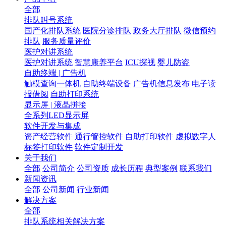
全部
排队叫号系统
国产化排队系统
医院分诊排队
政务大厅排队
微信预约
排队
服务质量评价
医护对讲系统
医护对讲系统
智慧康养平台
ICU探视
婴儿防盗
自助终端 | 广告机
触模查询一体机
自助终端设备
广告机信息发布
电子读
报借阅
自助打印系统
显示屏 | 液晶拼接
全系列LED显示屏
软件开发与集成
资产经营软件
通行管控软件
自助打印软件
虚拟数字人
标签打印软件
软件定制开发
关于我们
全部
公司简介
公司资质
成长历程
典型案例
联系我们
新闻资讯
全部
公司新闻
行业新闻
解决方案
全部
排队系统相关解决方案