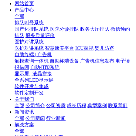
网站首页
产品中心
全部
排队叫号系统
国产化排队系统
医院分诊排队
政务大厅排队
微信预约
排队
服务质量评价
医护对讲系统
医护对讲系统
智慧康养平台
ICU探视
婴儿防盗
自助终端 | 广告机
触模查询一体机
自助终端设备
广告机信息发布
电子读
报借阅
自助打印系统
显示屏 | 液晶拼接
全系列LED显示屏
软件开发与集成
软件定制开发
关于我们
全部
公司简介
公司资质
成长历程
典型案例
联系我们
新闻资讯
全部
公司新闻
行业新闻
解决方案
全部