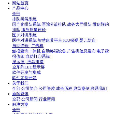
网站首页
产品中心
全部
排队叫号系统
国产化排队系统
医院分诊排队
政务大厅排队
微信预约
排队
服务质量评价
医护对讲系统
医护对讲系统
智慧康养平台
ICU探视
婴儿防盗
自助终端 | 广告机
触模查询一体机
自助终端设备
广告机信息发布
电子读
报借阅
自助打印系统
显示屏 | 液晶拼接
全系列LED显示屏
软件开发与集成
软件定制开发
关于我们
全部
公司简介
公司资质
成长历程
典型案例
联系我们
新闻资讯
全部
公司新闻
行业新闻
解决方案
全部