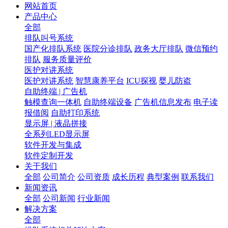
网站首页
产品中心
全部
排队叫号系统
国产化排队系统
医院分诊排队
政务大厅排队
微信预约
排队
服务质量评价
医护对讲系统
医护对讲系统
智慧康养平台
ICU探视
婴儿防盗
自助终端 | 广告机
触模查询一体机
自助终端设备
广告机信息发布
电子读
报借阅
自助打印系统
显示屏 | 液晶拼接
全系列LED显示屏
软件开发与集成
软件定制开发
关于我们
全部
公司简介
公司资质
成长历程
典型案例
联系我们
新闻资讯
全部
公司新闻
行业新闻
解决方案
全部