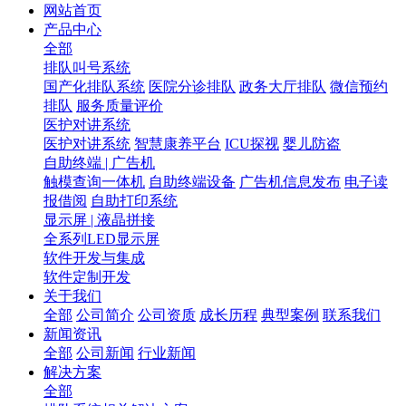
网站首页
产品中心
全部
排队叫号系统
国产化排队系统
医院分诊排队
政务大厅排队
微信预约
排队
服务质量评价
医护对讲系统
医护对讲系统
智慧康养平台
ICU探视
婴儿防盗
自助终端 | 广告机
触模查询一体机
自助终端设备
广告机信息发布
电子读
报借阅
自助打印系统
显示屏 | 液晶拼接
全系列LED显示屏
软件开发与集成
软件定制开发
关于我们
全部
公司简介
公司资质
成长历程
典型案例
联系我们
新闻资讯
全部
公司新闻
行业新闻
解决方案
全部