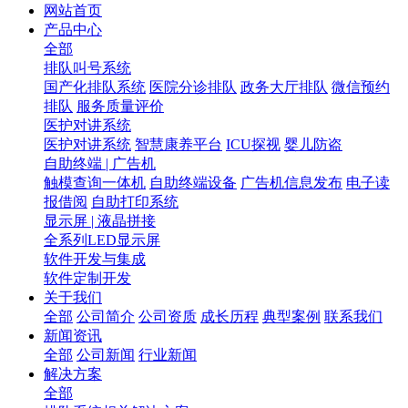
网站首页
产品中心
全部
排队叫号系统
国产化排队系统
医院分诊排队
政务大厅排队
微信预约
排队
服务质量评价
医护对讲系统
医护对讲系统
智慧康养平台
ICU探视
婴儿防盗
自助终端 | 广告机
触模查询一体机
自助终端设备
广告机信息发布
电子读
报借阅
自助打印系统
显示屏 | 液晶拼接
全系列LED显示屏
软件开发与集成
软件定制开发
关于我们
全部
公司简介
公司资质
成长历程
典型案例
联系我们
新闻资讯
全部
公司新闻
行业新闻
解决方案
全部