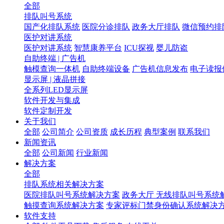
全部
排队叫号系统
国产化排队系统
医院分诊排队
政务大厅排队
微信预约排
医护对讲系统
医护对讲系统
智慧康养平台
ICU探视
婴儿防盗
自助终端 | 广告机
触模查询一体机
自助终端设备
广告机信息发布
电子读报
显示屏 | 液晶拼接
全系列LED显示屏
软件开发与集成
软件定制开发
关于我们
全部
公司简介
公司资质
成长历程
典型案例
联系我们
新闻资讯
全部
公司新闻
行业新闻
解决方案
全部
排队系统相关解决方案
医院排队叫号系统解决方案
政务大厅 无线排队叫号系统
触摸查询系统解决方案
专家评标门禁身份确认系统解决
软件支持