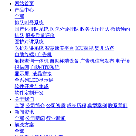
网站首页
产品中心
全部
排队叫号系统
国产化排队系统
医院分诊排队
政务大厅排队
微信预约
排队
服务质量评价
医护对讲系统
医护对讲系统
智慧康养平台
ICU探视
婴儿防盗
自助终端 | 广告机
触模查询一体机
自助终端设备
广告机信息发布
电子读
报借阅
自助打印系统
显示屏 | 液晶拼接
全系列LED显示屏
软件开发与集成
软件定制开发
关于我们
全部
公司简介
公司资质
成长历程
典型案例
联系我们
新闻资讯
全部
公司新闻
行业新闻
解决方案
全部