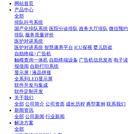
网站首页
产品中心
全部
排队叫号系统
国产化排队系统
医院分诊排队
政务大厅排队
微信预约
排队
服务质量评价
医护对讲系统
医护对讲系统
智慧康养平台
ICU探视
婴儿防盗
自助终端 | 广告机
触模查询一体机
自助终端设备
广告机信息发布
电子读
报借阅
自助打印系统
显示屏 | 液晶拼接
全系列LED显示屏
软件开发与集成
软件定制开发
关于我们
全部
公司简介
公司资质
成长历程
典型案例
联系我们
新闻资讯
全部
公司新闻
行业新闻
解决方案
全部