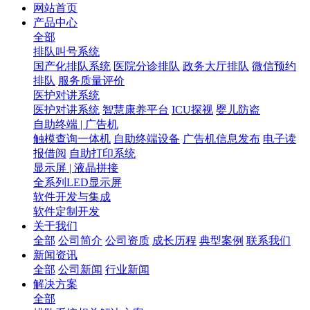
网站首页
产品中心
全部
排队叫号系统
国产化排队系统
医院分诊排队
政务大厅排队
微信预约
排队
服务质量评价
医护对讲系统
医护对讲系统
智慧康养平台
ICU探视
婴儿防盗
自助终端 | 广告机
触模查询一体机
自助终端设备
广告机信息发布
电子读
报借阅
自助打印系统
显示屏 | 液晶拼接
全系列LED显示屏
软件开发与集成
软件定制开发
关于我们
全部
公司简介
公司资质
成长历程
典型案例
联系我们
新闻资讯
全部
公司新闻
行业新闻
解决方案
全部