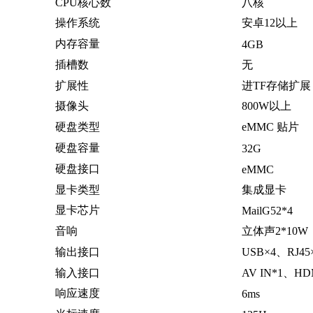
CPU核心数
八核
操作系统
安卓12以上
内存容量
4GB
插槽数
无
扩展性
进TF存储扩展
摄像头
800W以上
硬盘类型
eMMC 贴片
硬盘容量
32G
硬盘接口
eMMC
显卡类型
集成显卡
显卡芯片
MailG52*4
音响
立体声2*10W
输出接口
USB×4、RJ45
输入接口
AV IN*1、HDM
响应速度
6ms