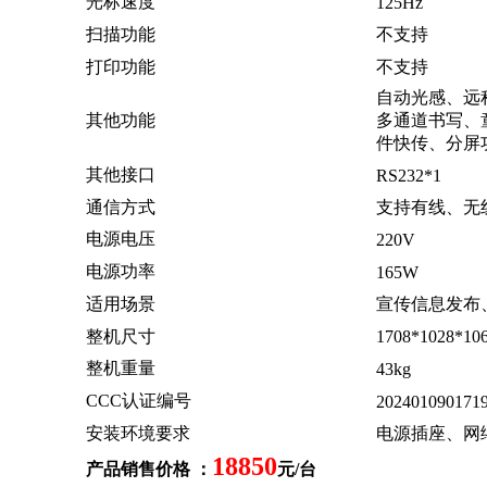
光标速度
125Hz
扫描功能
不支持
打印功能
不支持
自动光感、远
其他功能
多通道书写、
件快传、分屏
其他接口
RS232*1
通信方式
支持有线、无
电源电压
220V
电源功率
165W
适用场景
宣传信息发布
整机尺寸
1708*1028*10
整机重量
43kg
CCC认证编号
202401090171
安装环境要求
电源插座、网
18850
产品销售价格 ：
元/台