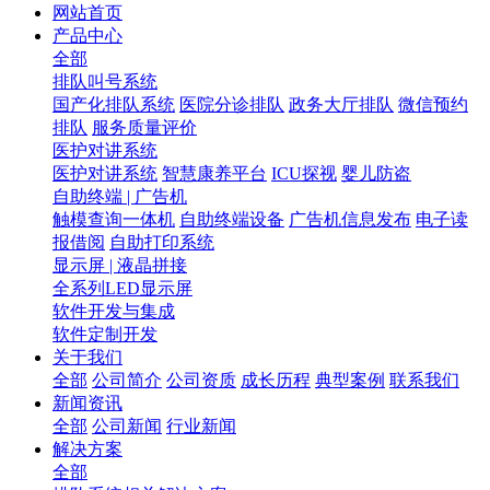
网站首页
产品中心
全部
排队叫号系统
国产化排队系统
医院分诊排队
政务大厅排队
微信预约
排队
服务质量评价
医护对讲系统
医护对讲系统
智慧康养平台
ICU探视
婴儿防盗
自助终端 | 广告机
触模查询一体机
自助终端设备
广告机信息发布
电子读
报借阅
自助打印系统
显示屏 | 液晶拼接
全系列LED显示屏
软件开发与集成
软件定制开发
关于我们
全部
公司简介
公司资质
成长历程
典型案例
联系我们
新闻资讯
全部
公司新闻
行业新闻
解决方案
全部