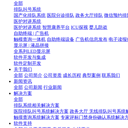
全部
排队叫号系统
国产化排队系统
医院分诊排队
政务大厅排队
微信预约排
医护对讲系统
医护对讲系统
智慧康养平台
ICU探视
婴儿防盗
自助终端 | 广告机
触模查询一体机
自助终端设备
广告机信息发布
电子读报
显示屏 | 液晶拼接
全系列LED显示屏
软件开发与集成
软件定制开发
关于我们
全部
公司简介
公司资质
成长历程
典型案例
联系我们
新闻资讯
全部
公司新闻
行业新闻
解决方案
全部
排队系统相关解决方案
医院排队叫号系统解决方案
政务大厅 无线排队叫号系统
触摸查询系统解决方案
专家评标门禁身份确认系统解决
软件支持